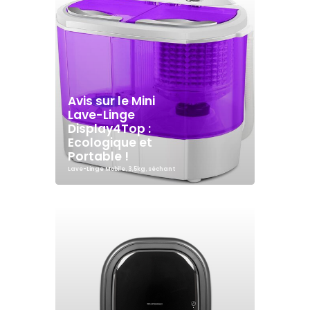
Avis sur le Mini
Lave-Linge
Display4Top :
Ecologique et
Portable !
Lave-Linge Mobile
,
3,5kg
,
séchant