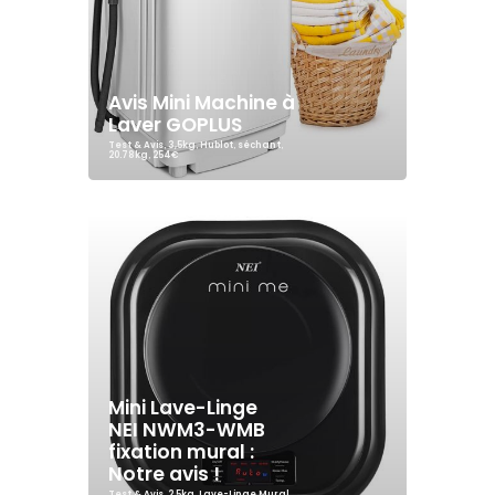
Avis Mini Machine à
Laver GOPLUS
Test & Avis
,
3,5kg
,
Hublot
,
séchant
,
20.78kg
,
254€
Mini Lave-Linge
NEI NWM3-WMB
fixation mural :
Notre avis !
Test & Avis
,
2,5kg
,
Lave-Linge Mural
,