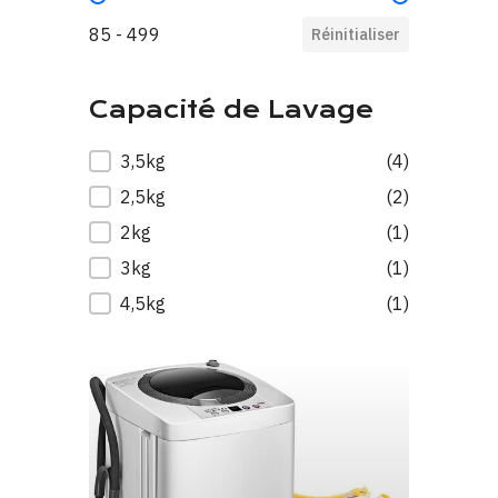
85 - 499
Réinitialiser
Capacité de Lavage
Capacité de Lavage
3,5kg
(4)
2,5kg
(2)
2kg
(1)
3kg
(1)
4,5kg
(1)