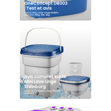
OneConcept DB003
: Test et avis
Test & Avis
,
Lave-Linge Mobile
,
séchant
,
10kg
,
111€
,
2kg
Avis complet sur le
Mini Lave Linge
Steinborg
Lave-Linge Mobile
,
1,5Kg
,
Pliable
,
séchant