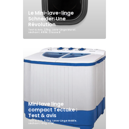
Le Mini-lave-linge
Schneider: Une
Révolution
Test & Avis
,
2,5kg
,
Lave-Linge Mural
,
séchant
,
480€
,
Classe B
Mini lave linge
compact Tectake :
Test & avis
Test & Avis
,
4,5kg
,
Lave-Linge Mobile
,
séchant
,
14kg
,
170€