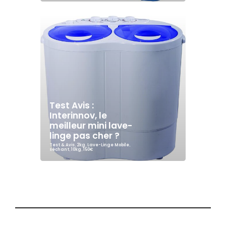
Test Avis :
Interinnov, le
meilleur mini lave-
linge pas cher ?
Test & Avis
,
2kg
,
Lave-Linge Mobile
,
séchant
,
10kg
,
150€