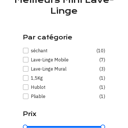
Meilleurs Mini Lave-
Linge
Par catégorie
Par catégorie
séchant
(10)
Lave-Linge Mobile
(7)
Lave-Linge Mural
(3)
1,5Kg
(1)
Hublot
(1)
Pliable
(1)
Prix
Prix