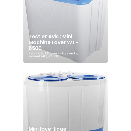
Test et Avis : Mini
Machine Laver WT-
6500
Test & Avis
,
3,5kg
,
Lave-Linge Mobile
,
séchant
,
14kg
,
225.99€
Mini lave-linge