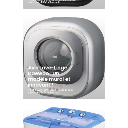
séchant
,
499€
,
Classe B
Avis Lave-Linge
Daewoo : Un
modèle mural et
innovant !
Test & Avis
,
3kg
,
Lave-Linge Mural
,
séchant
,
540€
,
Classe A